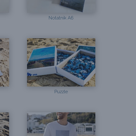
Notatnik A6
Puzzle