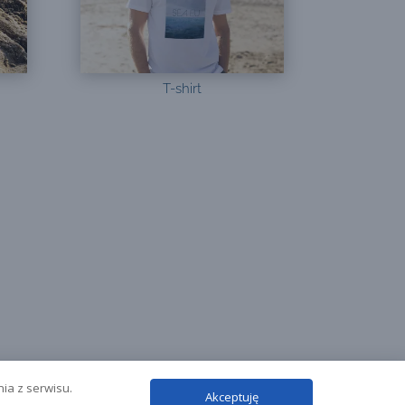
T-shirt
nia z serwisu.
Akceptuję