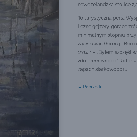
nowozelandzką stolicę zj
To turystyczna perła Wysp
liczne gejzery, gorące źr
minimalnym stopniu przyb
zacytować Gerorga Bernar
1934 r. – „Byłem szczęśliw
zdołałem wrócić”. Rotoru
zapach siarkowodoru.
←
Poprzedni