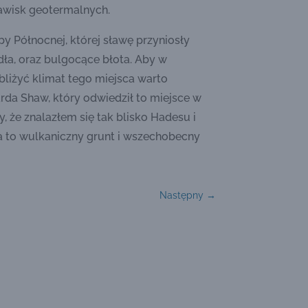
awisk geotermalnych.
y Północnej, której sławę przyniosły
ódła, oraz bulgocące błota. Aby w
liżyć klimat tego miejsca warto
da Shaw, który odwiedził to miejsce w
y, że znalazłem się tak blisko Hadesu i
a to wulkaniczny grunt i wszechobecny
Następny
→