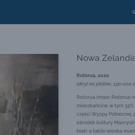
G
Nowa Zelandi
Rotorua, 2020
akryl na płótnie, 130×100 
Rotorua (maor. Rotorua-nu
mieszkańców, w tym 35% 
części Wyspy Północnej, 
ośrodek kultury Maorysów
teatr, a także wioska mao