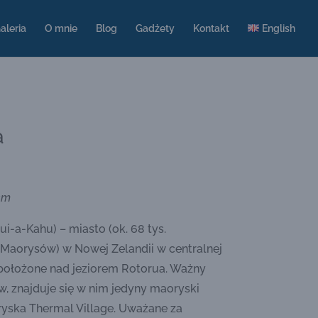
aleria
O mnie
Blog
Gadżety
Kontakt
English
a
cm
i-a-Kahu) – miasto (ok. 68 tys.
Maorysów) w Nowej Zelandii w centralnej
położone nad jeziorem Rotorua. Ważny
, znajduje się w nim jedyny maoryski
ryska Thermal Village. Uważane za