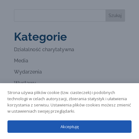
Kategorie
Działalność charytatywna
Media
Wydarzenia
Wystawy
Strona używa plików cookie (tzw. ciasteczek) i podobnych
Wywiady
technologii w celach autoryzacji, zbierania statystyk i ułatwienia
korzystania z serwisu. Ustawienia plików cookies możesz zmienić
w ustawieniach swojej przeglądarki.
Akceptuję
Copyrights Aneta Oniszczuk-Jastrząbek