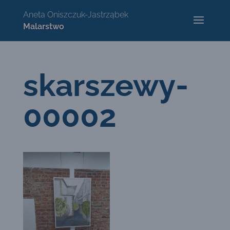
skarszewy-
00002